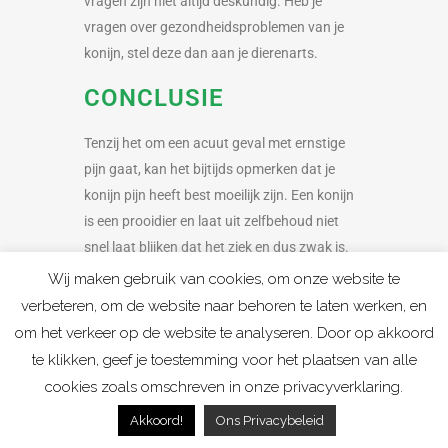
vragen zijn niet altijd deskundig. Heb je
vragen over gezondheidsproblemen van je
konijn, stel deze dan aan je dierenarts.
CONCLUSIE
Tenzij het om een acuut geval met ernstige
pijn gaat, kan het bijtijds opmerken dat je
konijn pijn heeft best moeilijk zijn. Een konijn
is een prooidier en laat uit zelfbehoud niet
snel laat blijken dat het ziek en dus zwak is.
Zorg dat je je konijn goed in de gaten houdt,
Wij maken gebruik van cookies, om onze website te
zodat je het opmerkt als het dier zich anders
verbeteren, om de website naar behoren te laten werken, en
gedraagt dan gewoonlijk of een andere
om het verkeer op de website te analyseren. Door op akkoord
houding aanneemt.
te klikken, geef je toestemming voor het plaatsen van alle
cookies zoals omschreven in onze privacyverklaring.
De hierboven beschreven signalen helpen
Akkoord!
Ons Privacybeleid
hierbij. Daarnaast is elk gedrag dat afwijkend