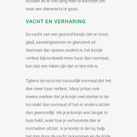
houden en er niet lang mee te wachten om
naar een dierenarts te gaan.
VACHT EN VERHARING
De vacht van een gezond konijn ziet er mooi,
glad, aaneengesloten en glanzend uit.
Wanneer dat opeens anders is, het konijn
verliest bijvoorbeeld meer haar dan normaal,
kan dat een teken zijn dat er iets mis is.
Tijdens de rui is het natuurlijk normaal dat het
dier meer haar verliest. Maar je kan ook
ineens merken dat je konijn veel sterker in de
rui raakt dan normaal of het er anders uitziet
dan gewoonlijk. Als je je konijn wat langer in
huis hebt, weet hoe je verharende dier er
normaliter uitziet. Is je konijn in de rui, help
het dan door de vacht te kammen en de dode