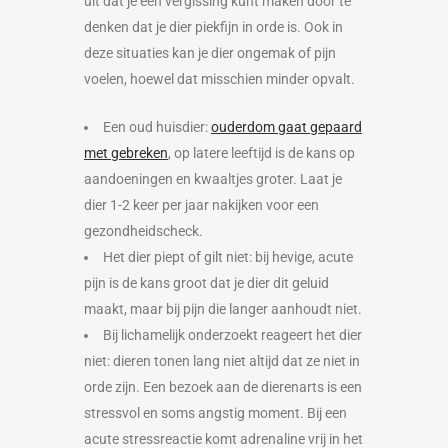
uit dat je een vergissing kunt maken door te
denken dat je dier piekfijn in orde is. Ook in
deze situaties kan je dier ongemak of pijn
voelen, hoewel dat misschien minder opvalt.
Een oud huisdier:
ouderdom gaat gepaard
met gebreken
, op latere leeftijd is de kans op
aandoeningen en kwaaltjes groter. Laat je
dier 1-2 keer per jaar nakijken voor een
gezondheidscheck.
Het dier piept of gilt niet: bij hevige, acute
pijn is de kans groot dat je dier dit geluid
maakt, maar bij pijn die langer aanhoudt niet.
Bij lichamelijk onderzoekt reageert het dier
niet: dieren tonen lang niet altijd dat ze niet in
orde zijn. Een bezoek aan de dierenarts is een
stressvol en soms angstig moment. Bij een
acute stressreactie komt adrenaline vrij in het