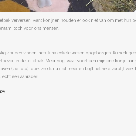
tbak verversen, want konijnen houden er ook niet van om met hun poten
ngenaam, toch voor ons mensen.
stig zouden vinden, heb ik na enkele weken opgeborgen. Ik merk geen
toeven in de toiletbak. Meer nog, waar voorheen mijn ene konijn aan
raven (zie foto), doet ze dit nu niet meer en blijft het hele verblijf ve
l echt een aanrader!
vzw