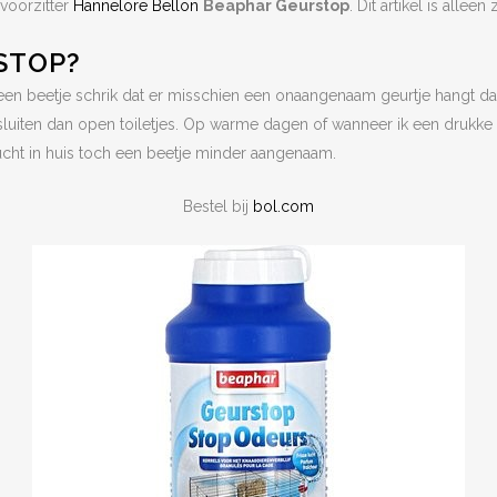
evoorzitter
Hannelore Bellon
Beaphar Geurstop
. Dit artikel is allee
STOP?
jd een beetje schrik dat er misschien een onaangenaam geurtje hangt da
afsluiten dan open toiletjes. Op warme dagen of wanneer ik een drukke
lucht in huis toch een beetje minder aangenaam.
Bestel bij
bol.com