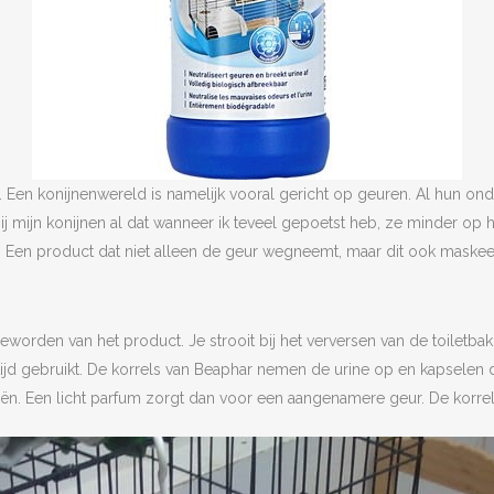
er. Een konijnenwereld is namelijk vooral gericht op geuren. Al hun o
 mijn konijnen al dat wanneer ik teveel gepoetst heb, ze minder op hu
 Een product dat niet alleen de geur wegneemt, maar dit ook maskeert
geworden van het product. Je strooit bij het verversen van de toiletb
jd gebruikt. De korrels van Beaphar nemen de urine op en kapselen d
ën. Een licht parfum zorgt dan voor een aangenamere geur. De korrels z