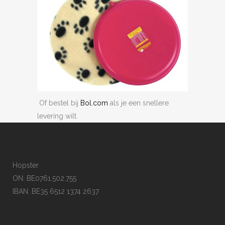
Of bestel bij
Bol.com
als je een snellere
levering wilt.
Hopster
ON: BE0761.502.755
IBAN: BE35 6512 1374 2637