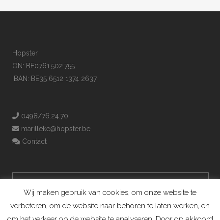
Hopster
ON: BE0761.502.755
IBAN: BE35 6512 1374 2637
0498/76.24.70
marilleke@hopster.be
Contact
Wij maken gebruik van cookies, om onze website te
verbeteren, om de website naar behoren te laten werken, en
om het verkeer op de website te analyseren. Door op akkoord