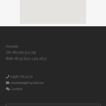
Hopster
ON: BE0761.502.755
IBAN: BE35 6512 1374 2637
0498/76.24.70
marilleke@hopster.be
Contact