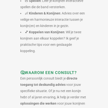
🧸
Spellen
: Leer je konijnen interactieve
spellen die de band versterken.
👶
Kinderen & Konijnen
: Advies over een
veilige en harmonieuze interactie tussen je
konijn(en) en kinderen in je gezin.
💕
Koppelen van Konijnen
: Wil je twee
konijnen aan elkaar koppelen? Ik geef je
praktische tips voor een geslaagde
koppeling.
🤔WAAROM EEN CONSULT?
Een persoonlijk consult biedt je
directe
toegang tot deskundig advies
voor jouw
specifieke situatie. Of je nu net een konijn
hebt of al jaren ervaring, ik help je verder met
oplossingen die werken
voor jouw konijnen