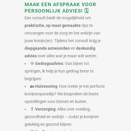
MAAK EEN AFSPRAAK VOOR
PERSOONLIJK ADVIES!
🗓️
Een consult biedt de mogelijkheid om
praktische, op maat gemaakte
tips te
ontvangen voor de zorg en het welzijn van
jouw konijn(en). Tijdens het consult krijg je
diepgaande antwoorden
en
deskundig
advies
over alles wat je maar wilt weten:
🎯
Gedragsadvies
: Van bijten tot
springen, ik help je hun gedrag beter te
begrijpen.
🏡
Huisvesting
: Hoe creëer je het perfecte
konijnenparadijs? We bespreken de beste
opstellingen voor binnen en buiten.
🥬
Verzorging
: Alles over voeding,
gezondheid en welzijn – zodat je konijnen
gelukkig en gezond blijven.