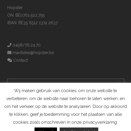
Hopster
ON: BE0761.502.755
IBAN: BE35 6512 1374 2637
0498/76.24.70
marilleke@hopster.be
Contact
Wij maken gebruik van cookies, om onze website te
verbeteren, om de website naar behoren te laten werken, en
om het verkeer op de website te analyseren. Door op akkoord
te klikken, geef je toestemming voor het plaatsen van alle
cookies zoals omschreven in onze privacyverklaring.
Konijnenadviesbureau Hopster ©2019