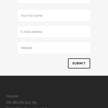
Hopster
ON: BE0761.502.755