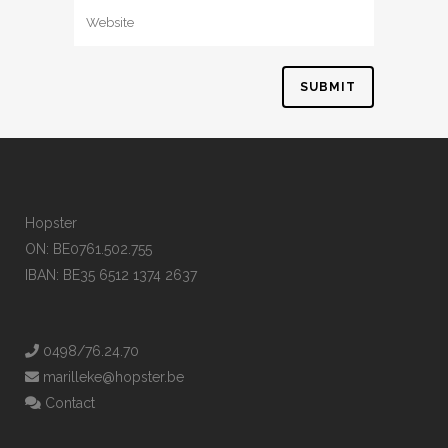
Hopster
ON: BE0761.502.755
IBAN: BE35 6512 1374 2637
0498/76.24.70
marilleke@hopster.be
Contact