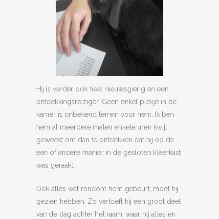
Hij is verder ook heel nieuwsgierig en een
ontdekkingsreiziger. Geen enkel plekje in de
kamer is onbekend terrein voor hem. Ik ben
hem al meerdere malen enkele uren kwijt
geweest om dan te ontdekken dat hij op de
een of andere manier in de gesloten kleerkast
was geraakt.
Ook alles wat rondom hem gebeurt, moet hij
gezien hebben. Zo vertoeft hij een groot deel
van de dag achter het raam, waar hij alles en