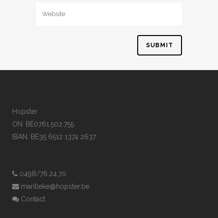
Hopster
ON: BE0761.502.755
IBAN: BE35 6512 1374 2637
0498/76.24.70
marilleke@hopster.be
Contact