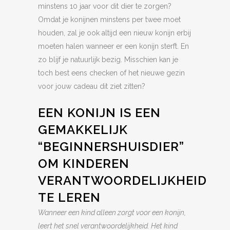
minstens 10 jaar voor dit dier te zorgen?
Omdat je konijnen minstens per twee moet
houden, zal je ook altijd een nieuw konijn erbij
moeten halen wanneer er een konijn sterft. En
zo blijf je natuurlijk bezig. Misschien kan je
toch best eens checken of het nieuwe gezin
voor jouw cadeau dit ziet zitten?
EEN KONIJN IS EEN
GEMAKKELIJK
“BEGINNERSHUISDIER”
OM KINDEREN
VERANTWOORDELIJKHEID
TE LEREN
Wanneer een kind alleen zorgt voor een konijn,
leert het snel verantwoordelijkheid. Het kind