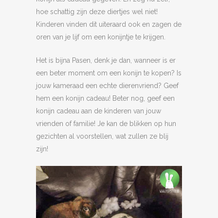
hoe schattig zijn deze diertjes wel niet!
Kinderen vinden dit uiteraard ook en zagen de
oren van je lijf om een konijntje te krijgen.
Het is bijna Pasen, denk je dan, wanneer is er
een beter moment om een konijn te kopen? Is
jouw kameraad een echte dierenvriend? Geef
hem een konijn cadeau! Beter nog, geef een
konijn cadeau aan de kinderen van jouw
vrienden of familie! Je kan de blikken op hun
gezichten al voorstellen, wat zullen ze blij
zijn!