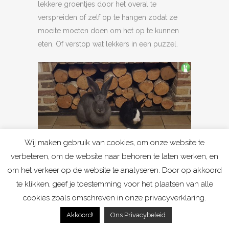
lekkere groentjes door het overal te
verspreiden of zelf op te hangen zodat ze
moeite moeten doen om het op te kunnen
eten. Of verstop wat lekkers in een puzzel.
Wij maken gebruik van cookies, om onze website te
Houtsblok klaarleggen voor de mensen.
verbeteren, om de website naar behoren te laten werken, en
Wanneer je
Hersenwerk
aanbiedt aan jouw
om het verkeer op de website te analyseren. Door op akkoord
konijnen, zullen ze niet meer uit verveling aan
te klikken, geef je toestemming voor het plaatsen van alle
jouw meubels knagen. Daarnaast is het ook
cookies zoals omschreven in onze privacyverklaring.
ideaal om de band te versterken met jou en
Akkoord!
Ons Privacybeleid
jouw konijnen. Je zal snel merken hoeveel