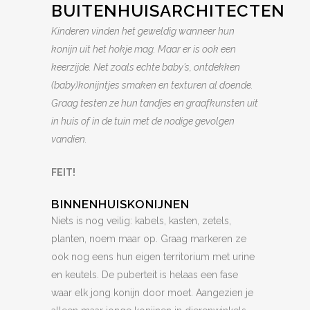
BUITENHUISARCHITECTEN
Kinderen vinden het geweldig wanneer hun
konijn uit het hokje mag. Maar er is ook een
keerzijde. Net zoals echte baby’s, ontdekken
(baby)konijntjes smaken en texturen al doende.
Graag testen ze hun tandjes en graafkunsten uit
in huis of in de tuin met de nodige gevolgen
vandien.
FEIT!
BINNENHUISKONIJNEN
Niets is nog veilig: kabels, kasten, zetels,
planten, noem maar op. Graag markeren ze
ook nog eens hun eigen territorium met urine
en keutels. De puberteit is helaas een fase
waar elk jong konijn door moet. Aangezien je