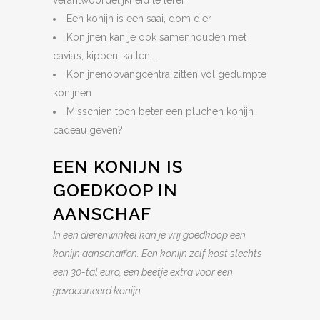
verantwoordelijkheid te leren
Een konijn is een saai, dom dier
Konijnen kan je ook samenhouden met
cavia’s, kippen, katten, …
Konijnenopvangcentra zitten vol gedumpte
konijnen
Misschien toch beter een pluchen konijn
cadeau geven?
EEN KONIJN IS
GOEDKOOP IN
AANSCHAF
In een dierenwinkel kan je vrij goedkoop een
konijn aanschaffen. Een konijn zelf kost slechts
een 30-tal euro, een beetje extra voor een
gevaccineerd konijn.