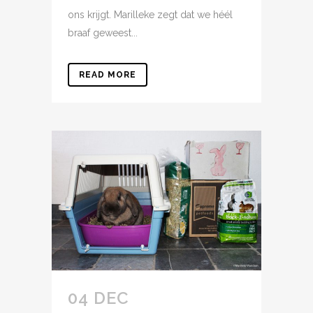
ons krijgt. Marilleke zegt dat we héél
braaf geweest...
READ MORE
04 DEC