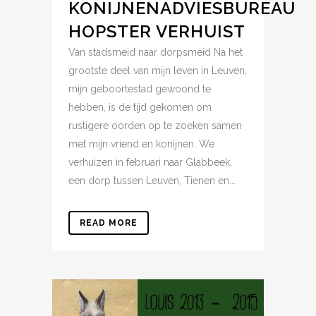
KONIJNENADVIESBUREAU
HOPSTER VERHUIST
Van stadsmeid naar dorpsmeid Na het
grootste deel van mijn leven in Leuven,
mijn geboortestad gewoond te
hebben, is de tijd gekomen om
rustigere oorden op te zoeken samen
met mijn vriend en konijnen. We
verhuizen in februari naar Glabbeek,
een dorp tussen Leuven, Tienen en...
READ MORE