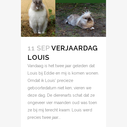
11 SEP
VERJAARDAG
LOUIS
Vandaag is het twee jaar geleden dat
Louis bij Eddie en mij is komen wonen.
Omdat ik Louis' precieze
geboortedatum niet ken, vieren we
deze dag. De dierenarts schat dat ze
ongeveer vier maanden oud was toen
ze bij mij terecht kwam. Louis werd
precies twee jaar...