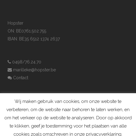
Hopster
ON: BE0761.502.755
IBAN: BE35 6512 1374 2637
0498/76.24.70
marilleke@hopster.be
Contact
Wij maken gebruik van cookies, om onze website te
verbeteren, om de website naar behoren te laten werken, en
om het verkeer op de website te analyseren. Door op akkoord
te klikken, geef je toestemming voor het plaatsen van alle
cookies zoals omschreven in onze privacyverklaring.