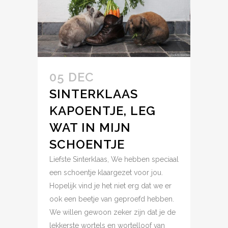
05 DEC
SINTERKLAAS
KAPOENTJE, LEG
WAT IN MIJN
SCHOENTJE
Liefste Sinterklaas, We hebben speciaal
een schoentje klaargezet voor jou.
Hopelijk vind je het niet erg dat we er
ook een beetje van geproefd hebben.
We willen gewoon zeker zijn dat je de
lekkerste wortels en wortelloof van