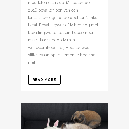
meedelen dat ik op 12 september
2016 bevallen ben van een
fantastische, gezonde dochter Nimke
Lerat. Bevallingsverlof Ik ben nog met
bevallingsverlof tot eind december
maar daarna hoop ik mijn
werkzaamheden bij Hopster weer
stilletjesaan op te nemen te beginnen
met...
READ MORE