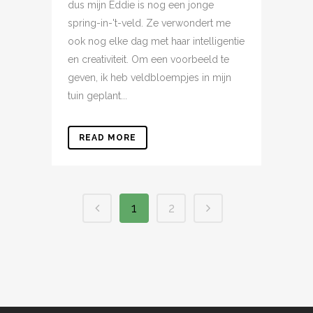
dus mijn Eddie is nog een jonge
spring-in-'t-veld. Ze verwondert me
ook nog elke dag met haar intelligentie
en creativiteit. Om een voorbeeld te
geven, ik heb veldbloempjes in mijn
tuin geplant...
READ MORE
1
2