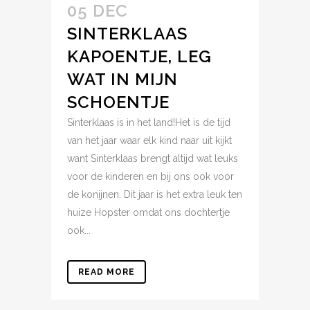
05 DEC
SINTERKLAAS
KAPOENTJE, LEG
WAT IN MIJN
SCHOENTJE
Sinterklaas is in het land!Het is de tijd
van het jaar waar elk kind naar uit kijkt
want Sinterklaas brengt altijd wat leuks
voor de kinderen en bij ons ook voor
de konijnen. Dit jaar is het extra leuk ten
huize Hopster omdat ons dochtertje
ook...
READ MORE