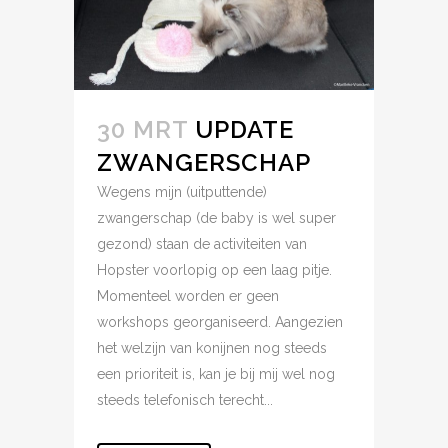
30 MRT
UPDATE
ZWANGERSCHAP
Wegens mijn (uitputtende)
zwangerschap (de baby is wel super
gezond) staan de activiteiten van
Hopster voorlopig op een laag pitje.
Momenteel worden er geen
workshops georganiseerd. Aangezien
het welzijn van konijnen nog steeds
een prioriteit is, kan je bij mij wel nog
steeds telefonisch terecht...