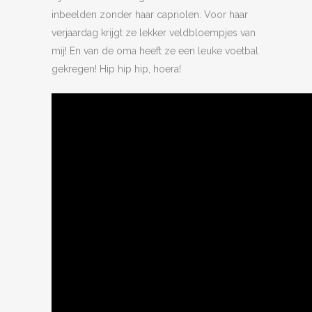
inbeelden zonder haar capriolen. Voor haar
verjaardag krijgt ze lekker veldbloempjes van
mij! En van de oma heeft ze een leuke voetbal
gekregen! Hip hip hip, hoera!