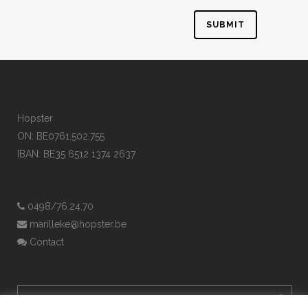
Hopster
ON: BE0761.502.755
IBAN: BE35 6512 1374 2637
0498/76.24.70
marilleke@hopster.be
Contact