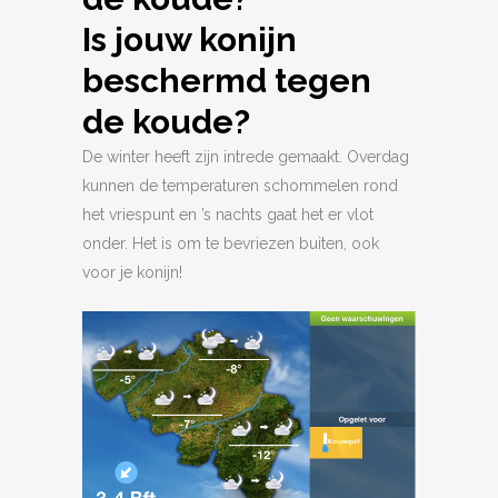
Is jouw konijn
beschermd tegen
de koude?
De winter heeft zijn intrede gemaakt. Overdag
kunnen de temperaturen schommelen rond
het vriespunt en ’s nachts gaat het er vlot
onder. Het is om te bevriezen buiten, ook
voor je konijn!