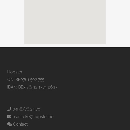
Hopster
ON: BE0761.502.755
IBAN: BE35 6512 1374 2637
0498/76.24.70
marilleke@hopster.be
Contact