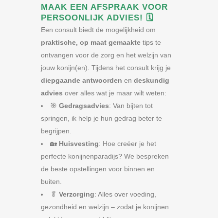
MAAK EEN AFSPRAAK VOOR
PERSOONLIJK ADVIES!
🗓️
Een consult biedt de mogelijkheid om
praktische, op maat gemaakte
tips te
ontvangen voor de zorg en het welzijn van
jouw konijn(en). Tijdens het consult krijg je
diepgaande antwoorden
en
deskundig
advies
over alles wat je maar wilt weten:
🎯
Gedragsadvies
: Van bijten tot
springen, ik help je hun gedrag beter te
begrijpen.
🏡
Huisvesting
: Hoe creëer je het
perfecte konijnenparadijs? We bespreken
de beste opstellingen voor binnen en
buiten.
🥬
Verzorging
: Alles over voeding,
gezondheid en welzijn – zodat je konijnen