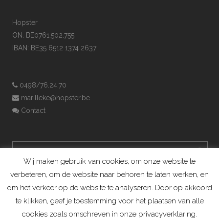
Hopster
ON: BE0761.502.755
IBAN: BE35 6512 1374 2637
0498/76.24.70
marilleke@hopster.be
Contact
Wij maken gebruik van cookies, om onze website te
verbeteren, om de website naar behoren te laten werken, en
om het verkeer op de website te analyseren. Door op akkoord
te klikken, geef je toestemming voor het plaatsen van alle
cookies zoals omschreven in onze privacyverklaring.