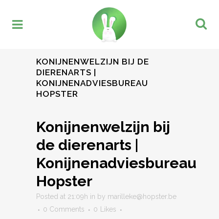
KONIJNENWELZIJN BIJ DE
DIERENARTS |
KONIJNENADVIESBUREAU
HOPSTER
Konijnenwelzijn bij
de dierenarts |
Konijnenadviesbureau
Hopster
Posted at 21:09h
in
by
marilleke@hopster.be
0 Comments
0
Likes