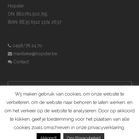
Hopster
ON: BE0761.502.755
IBAN: BE35 6512 1374 2637
0498/76.24.70
marilleke@hopster.be
Contact
Wij maken gebruik van cookies, om onze website te
verbeteren, om de website naar behoren te laten werken, en
om het verkeer op de website te analyseren. Door op akkoord
te klikken, geef je toestemming voor het plaatsen van alle
cookies zoals omschreven in onze privacyverklaring.
Konijnenadviesbureau Hopster ©2019
Akkoord!
Ons Privacybeleid