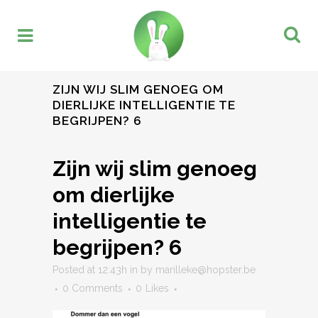
ZIJN WIJ SLIM GENOEG OM
DIERLIJKE INTELLIGENTIE TE
BEGRIJPEN? 6
Zijn wij slim genoeg
om dierlijke
intelligentie te
begrijpen? 6
Posted at 12:43h
in
by
marilleke@hopster.be
0 Comments
0
Likes