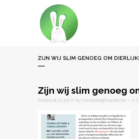
ZIJN WIJ SLIM GENOEG OM DIERLIJK
Zijn wij slim genoeg om
Posted at 12:41h
in
by
marilleke@hopster.be
0 