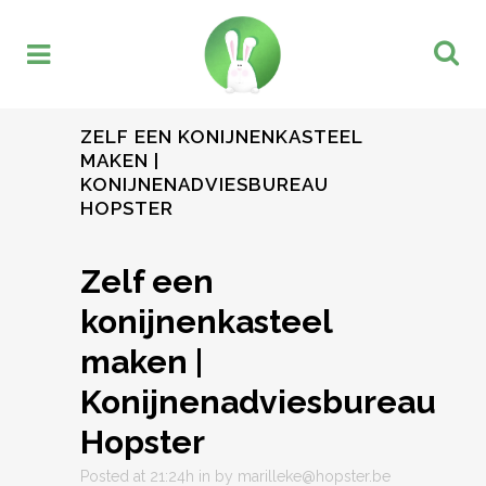
ZELF EEN KONIJNENKASTEEL
MAKEN |
KONIJNENADVIESBUREAU
HOPSTER
Zelf een
konijnenkasteel
maken |
Konijnenadviesbureau
Hopster
Posted at 21:24h
in
by
marilleke@hopster.be