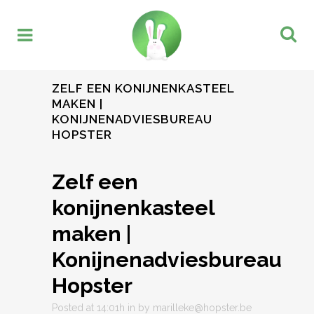
ZELF EEN KONIJNENKASTEEL
MAKEN |
KONIJNENADVIESBUREAU
HOPSTER
Zelf een
konijnenkasteel
maken |
Konijnenadviesbureau
Hopster
Posted at 14:01h
in
by
marilleke@hopster.be