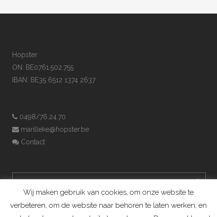
Hopster
ON: BE0761.502.755
IBAN: BE35 6512 1374 2637
0498/76.24.70
marilleke@hopster.be
Contact
Wij maken gebruik van cookies, om onze website te
verbeteren, om de website naar behoren te laten werken, en