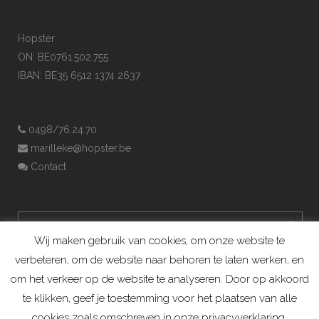
Hopster
ON: BE0761.502.755
IBAN: BE35 6512 1374 2637
0498/76.24.70
marilleke@hopster.be
Contact
Wij maken gebruik van cookies, om onze website te
verbeteren, om de website naar behoren te laten werken, en
om het verkeer op de website te analyseren. Door op akkoord
te klikken, geef je toestemming voor het plaatsen van alle
cookies zoals omschreven in onze privacyverklaring.