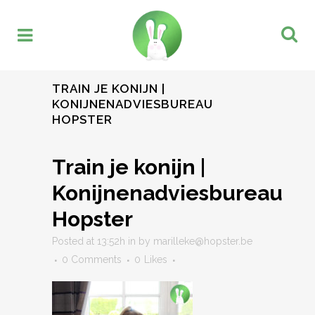
TRAIN JE KONIJN |
KONIJNENADVIESBUREAU
HOPSTER
Train je konijn |
Konijnenadviesbureau
Hopster
Posted at 13:52h
in
by
marilleke@hopster.be
0 Comments
0
Likes