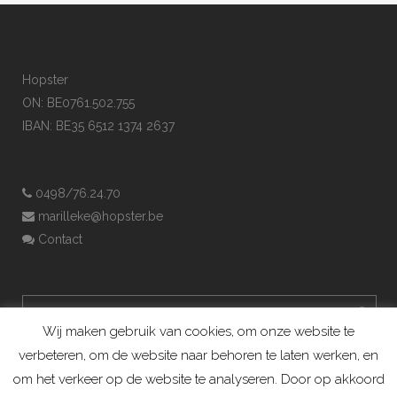
Hopster
ON: BE0761.502.755
IBAN: BE35 6512 1374 2637
0498/76.24.70
marilleke@hopster.be
Contact
Wij maken gebruik van cookies, om onze website te
verbeteren, om de website naar behoren te laten werken, en
om het verkeer op de website te analyseren. Door op akkoord