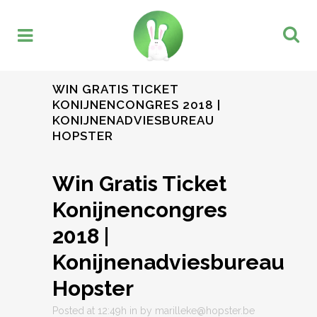
WIN GRATIS TICKET
KONIJNENCONGRES 2018 |
KONIJNENADVIESBUREAU
HOPSTER
Win Gratis Ticket
Konijnencongres
2018 |
Konijnenadviesbureau
Hopster
Posted at 12:49h
in
by
marilleke@hopster.be