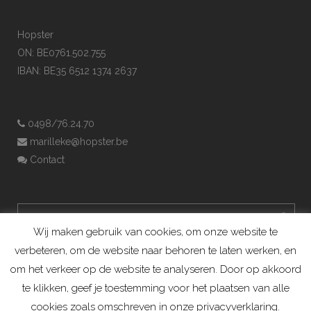
Hopster
ON: BE0761.502.755
IBAN: BE35 6512 1374 2637
0498/76.24.70
marilleke@hopster.be
Contact
Wij maken gebruik van cookies, om onze website te
verbeteren, om de website naar behoren te laten werken, en
om het verkeer op de website te analyseren. Door op akkoord
te klikken, geef je toestemming voor het plaatsen van alle
cookies zoals omschreven in onze privacyverklaring.