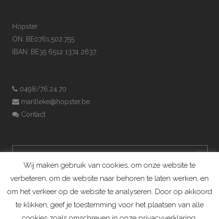
Hopster
ON: BE0761.502.755
IBAN: BE35 6512 1374 2637
0498/76.24.70
marilleke@hopster.be
Contact
Wij maken gebruik van cookies, om onze website te
verbeteren, om de website naar behoren te laten werken, en
om het verkeer op de website te analyseren. Door op akkoord
te klikken, geef je toestemming voor het plaatsen van alle
cookies zoals omschreven in onze privacyverklaring.