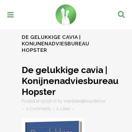
DE GELUKKIGE CAVIA |
KONIJNENADVIESBUREAU
HOPSTER
De gelukkige cavia |
Konijnenadviesbureau
Hopster
Posted at 15:53h
in
by
marilleke@hopster.be
0 Comments
0
Likes