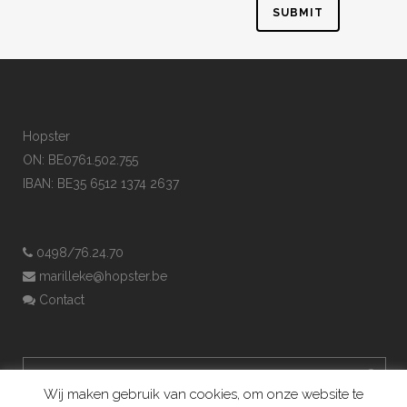
Hopster
ON: BE0761.502.755
IBAN: BE35 6512 1374 2637
0498/76.24.70
marilleke@hopster.be
Contact
Wij maken gebruik van cookies, om onze website te