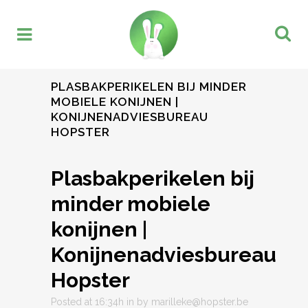
PLASBAKPERIKELEN BIJ MINDER
MOBIELE KONIJNEN |
KONIJNENADVIESBUREAU
HOPSTER
Plasbakperikelen bij
minder mobiele
konijnen |
Konijnenadviesbureau
Hopster
Posted at 16:34h
in
by
marilleke@hopster.be