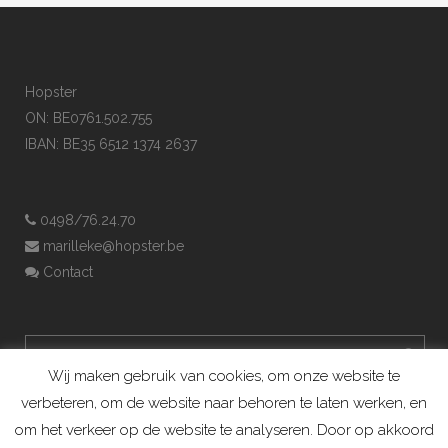
Hopster
ON: BE0761.502.755
IBAN: BE35 6512 1374 2637
0498/76.24.70
marilleke@hopster.be
Contact
Wij maken gebruik van cookies, om onze website te
verbeteren, om de website naar behoren te laten werken, en
om het verkeer op de website te analyseren. Door op akkoord