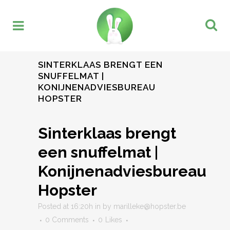
SINTERKLAAS BRENGT EEN
SNUFFELMAT |
KONIJNENADVIESBUREAU
HOPSTER
Sinterklaas brengt
een snuffelmat |
Konijnenadviesbureau
Hopster
Posted at 16:20h
in
by
marilleke@hopster.be
0 Comments
0
Likes