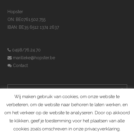
Hopster
ON: BE0761.502.755
IBAN: BE35 6512 1374 2637
0498/76.24.70
marilleke@hopster.be
Contact
Wij maken gebruik van cookies, om onze website te
verbeteren, om de website naar behoren te laten werken, en
om het verkeer op de website te analyseren. Door op akkoord
te klikken, geef je toestemming voor het plaatsen van alle
cookies zoals omschreven in onze privacyverklaring.