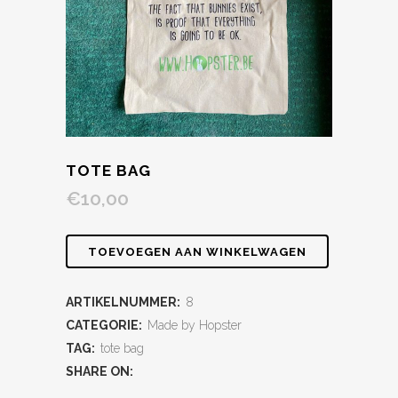
TOTE BAG
€
10,00
TOEVOEGEN AAN WINKELWAGEN
ARTIKELNUMMER:
8
CATEGORIE:
Made by Hopster
TAG:
tote bag
SHARE ON: