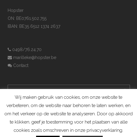
Hopster
ON: BE0761.502.755
IBAN: BE35 6512 1374 2637
0498/76.24.70
marilleke@hopster.be
Contact
Wij maken gebruik van cookies, om onze website te
verbeteren, om de website naar behoren te laten werken, en
om het verkeer op de website te analyseren. Door op akkoord
te klikken, geef je toestemming voor het plaatsen van alle
cookies zoals omschreven in onze privacyverklaring.
Konijnenadviesbureau Hopster ©2019