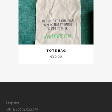
TOTE BAG
€
10,00
Hopster
ON: BE0761.502.755