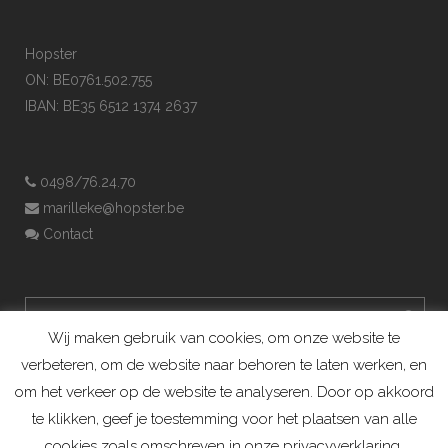
Hopster
ON: BE0761.502.755
IBAN: BE35 6512 1374 2637
0498/76.24.70
marilleke@hopster.be
Contact
Wij maken gebruik van cookies, om onze website te
verbeteren, om de website naar behoren te laten werken, en
om het verkeer op de website te analyseren. Door op akkoord
te klikken, geef je toestemming voor het plaatsen van alle
cookies zoals omschreven in onze privacyverklaring.