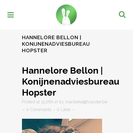
HANNELORE BELLON |
KONIJNENADVIESBUREAU
HOPSTER
Hannelore Bellon |
Konijnenadviesbureau
Hopster
Posted at 15:06h
in
by
marilleke@hopster.be
0 Comments
0
Likes