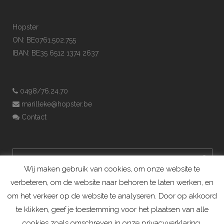
Hopster
ON: BE0761.502.755
IBAN: BE35 6512 1374 2637
0498/76.24.70
marilleke@hopster.be
Contact
Wij maken gebruik van cookies, om onze website te
verbeteren, om de website naar behoren te laten werken, en
om het verkeer op de website te analyseren. Door op akkoord
te klikken, geef je toestemming voor het plaatsen van alle
cookies zoals omschreven in onze privacyverklaring.