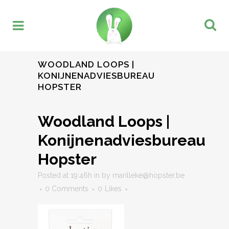
WOODLAND LOOPS |
KONIJNENADVIESBUREAU
HOPSTER
Woodland Loops |
Konijnenadviesbureau
Hopster
Posted at 19:46h
in
by
marilleke@hopster.be
0 Comments
0
Likes