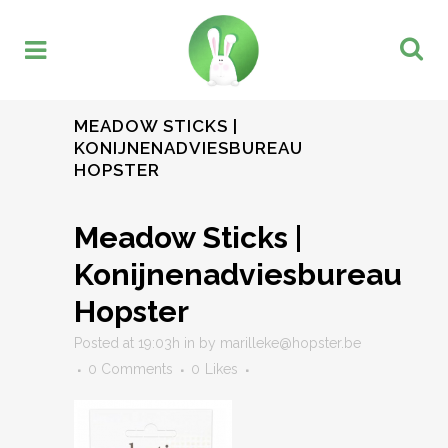
MEADOW STICKS |
KONIJNENADVIESBUREAU
HOPSTER
Meadow Sticks |
Konijnenadviesbureau
Hopster
Posted at 19:03h
in
by
marilleke@hopster.be
0 Comments
0
Likes