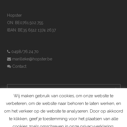
Hopster
ON: BE0761.502.755
IBAN: BE35 6512 1374 2637
0498/76.24.70
marilleke@hopster.be
Contact
Wij maken gebruik van cookies, om onze website te
verbeteren, om de website naar behoren te laten werken, en
om het verkeer op de website te analyseren. Door op akkoord
te klikken, geef je toestemming voor het plaatsen van alle
cookies zoals omschreven in onze privacyverklaring.