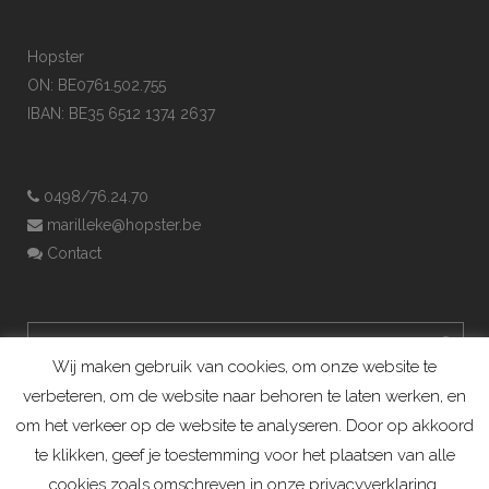
Hopster
ON: BE0761.502.755
IBAN: BE35 6512 1374 2637
0498/76.24.70
marilleke@hopster.be
Contact
Wij maken gebruik van cookies, om onze website te
verbeteren, om de website naar behoren te laten werken, en
om het verkeer op de website te analyseren. Door op akkoord
te klikken, geef je toestemming voor het plaatsen van alle
cookies zoals omschreven in onze privacyverklaring.