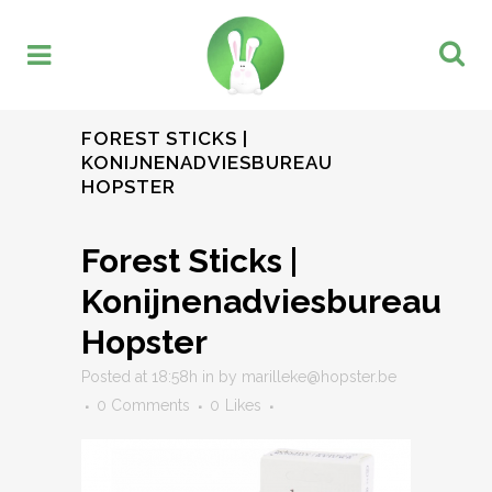
FOREST STICKS |
KONIJNENADVIESBUREAU
HOPSTER
Forest Sticks |
Konijnenadviesbureau
Hopster
Posted at 18:58h
in
by
marilleke@hopster.be
0 Comments
0
Likes