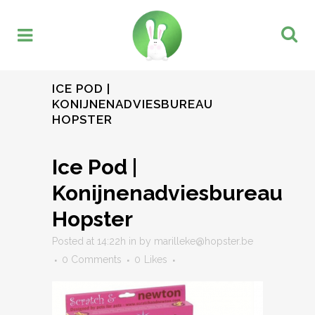
ICE POD |
KONIJNENADVIESBUREAU
HOPSTER
Ice Pod |
Konijnenadviesbureau
Hopster
Posted at 14:22h
in
by
marilleke@hopster.be
0 Comments
0
Likes