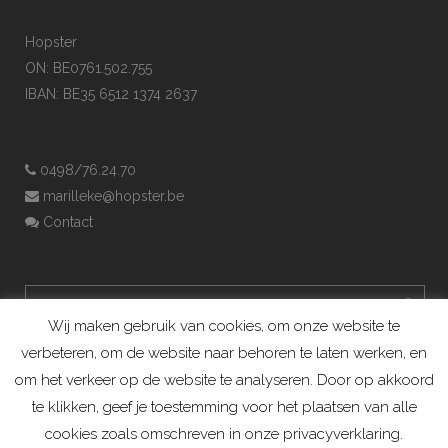
Hopster
ON: BE0761.502.755
IBAN: BE35 6512 1374 2637
0498/76.24.70
marilleke@hopster.be
Contact
Wij maken gebruik van cookies, om onze website te
verbeteren, om de website naar behoren te laten werken, en
om het verkeer op de website te analyseren. Door op akkoord
te klikken, geef je toestemming voor het plaatsen van alle
cookies zoals omschreven in onze privacyverklaring.