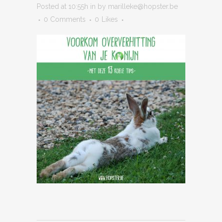
Posted at 10:55h
in
by
marilleke@hopster.be
0 Comments
0
Likes