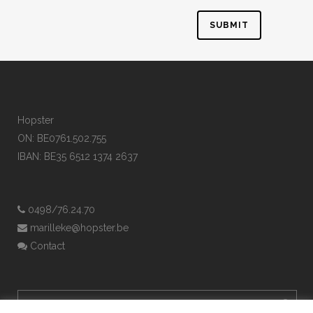
Hopster
ON: BE0761.502.755
IBAN: BE35 6512 1374 2637
0498/76.24.70
marilleke@hopster.be
Contact