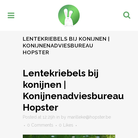
LENTEKRIEBELS BIJ KONIJNEN |
KONIJNENADVIESBUREAU
HOPSTER
Lentekriebels bij
konijnen |
Konijnenadviesbureau
Hopster
Posted at 12:29h
in
by
marilleke@hopster.be
0 Comments
0
Likes