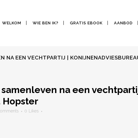
WELKOM
WIE BEN IK?
GRATIS EBOOK
AANBOD
 NA EEN VECHTPARTIJ | KONIJNENADVIESBURE
amenleven na een vechtpartij
 Hopster
Comments
0
Likes