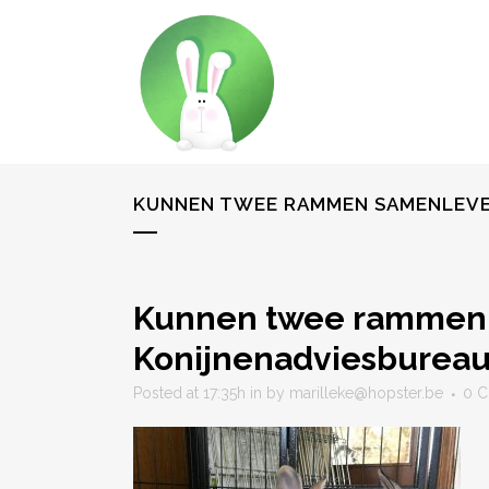
KUNNEN TWEE RAMMEN SAMENLEVEN
Kunnen twee rammen s
Konijnenadviesbureau
Posted at 17:35h
in
by
marilleke@hopster.be
0 