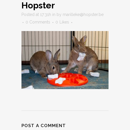
Hopster
Posted at 17:31h
in
by
marilleke@hopster.be
0 Comments
0
Likes
POST A COMMENT