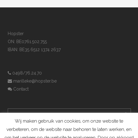
Hopster
ON: BE0761.502.755
IBAN: BE35 6512 1374 2637
0498/76.24.70
marilleke@hopster.be
Contact
Wij maken gebruik van cookies, om onze website te
verbeteren, om de website naar behoren te laten werken, en
om het verkeer op de website te analyseren. Door op akkoord