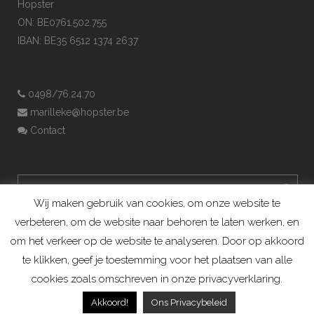
Hopster
ON: BE0761.502.755
IBAN: BE35 6512 1374 2637
0498/76.24.70
marilleke@hopster.be
Contact
Wij maken gebruik van cookies, om onze website te
verbeteren, om de website naar behoren te laten werken, en
om het verkeer op de website te analyseren. Door op akkoord
te klikken, geef je toestemming voor het plaatsen van alle
cookies zoals omschreven in onze privacyverklaring.
Konijnenadviesbureau Hopster ©2019
Akkoord!
Ons Privacybeleid
Algemene Voorwaarden