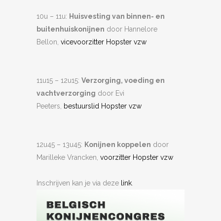
10u – 11u:
Huisvesting van binnen- en
buitenhuiskonijnen
door Hannelore
Bellon,
vicevoorzitter Hopster vzw
11u15 – 12u15:
Verzorging, voeding en
vachtverzorging
door Evi
Peeters,
bestuurslid Hopster vzw
12u45 – 13u45:
Konijnen koppelen
door
Marilleke Vrancken,
voorzitter Hopster vzw
Inschrijven kan je via deze
link
.