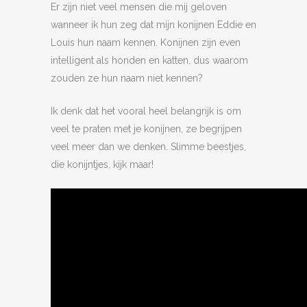
Er zijn niet veel mensen die mij geloven
wanneer ik hun zeg dat mijn konijnen Eddie en
Louis hun naam kennen. Konijnen zijn even
intelligent als honden en katten, dus waarom
zouden ze hun naam niet kennen?
Ik denk dat het vooral heel belangrijk is om
veel te praten met je konijnen, ze begrijpen
veel meer dan we denken. Slimme beestjes,
die konijntjes, kijk maar!