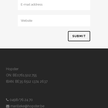
Hopster
ON: BE0761.502.755
IBAN: BE35 6512 1374 2637
0498/76.24.70
marilleke@hopster.be