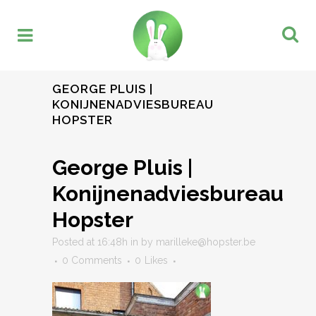
GEORGE PLUIS |
KONIJNENADVIESBUREAU
HOPSTER
George Pluis |
Konijnenadviesbureau
Hopster
Posted at 16:48h
in
by
marilleke@hopster.be
0 Comments
0
Likes