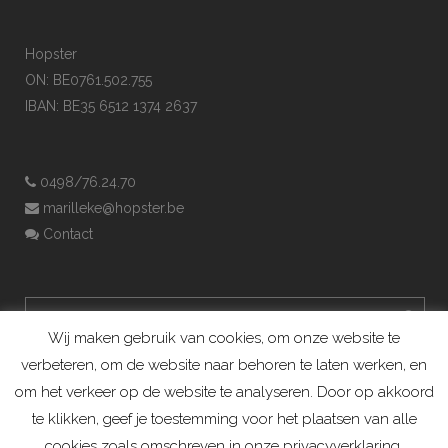
Hopster
ON: BE0761.502.755
IBAN: BE35 6512 1374 2637
0498/76.24.70
marilleke@hopster.be
Contact
Wij maken gebruik van cookies, om onze website te
verbeteren, om de website naar behoren te laten werken, en
om het verkeer op de website te analyseren. Door op akkoord
te klikken, geef je toestemming voor het plaatsen van alle
cookies zoals omschreven in onze privacyverklaring.