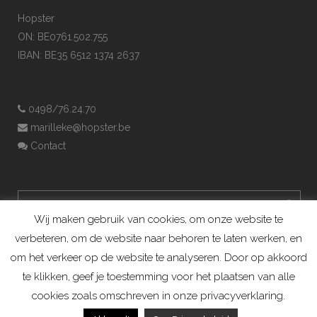
Hopster
ON: BE0761.502.755
IBAN: BE35 6512 1374 2637
0498/76.24.70
marilleke@hopster.be
Contact
Wij maken gebruik van cookies, om onze website te
verbeteren, om de website naar behoren te laten werken, en
om het verkeer op de website te analyseren. Door op akkoord
te klikken, geef je toestemming voor het plaatsen van alle
cookies zoals omschreven in onze privacyverklaring.
Konijnenadviesbureau Hopster ©2019