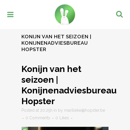
KONIJN VAN HET SEIZOEN |
KONIJNENADVIESBUREAU
HOPSTER
Konijn van het
seizoen |
Konijnenadviesbureau
Hopster
Posted at 20:25h
in
by
marilleke@hopster.be
0 Comments
0
Likes