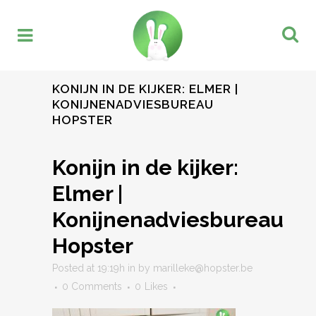
KONIJN IN DE KIJKER: ELMER |
KONIJNENADVIESBUREAU
HOPSTER
Konijn in de kijker:
Elmer |
Konijnenadviesbureau
Hopster
Posted at 19:19h
in
by
marilleke@hopster.be
0 Comments
0
Likes