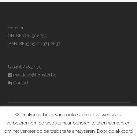
Hopster
ON: BE0761.502.755
IBAN: BE35 6512 1374 2637
0498/76.24.70
marilleke@hopster.be
Contact
Wij maken gebruik van cookies, om onze website te
verbeteren, om de website naar behoren te laten werken, en
om het verkeer op de website te analyseren. Door op akkoord