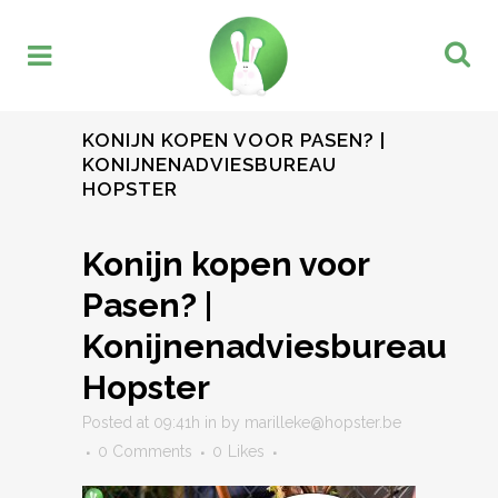
KONIJN KOPEN VOOR PASEN? |
KONIJNENADVIESBUREAU
HOPSTER
Konijn kopen voor
Pasen? |
Konijnenadviesbureau
Hopster
Posted at 09:41h
in
by
marilleke@hopster.be
0 Comments
0
Likes