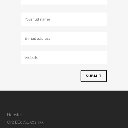
Hopster
ON: BE0761.502.755