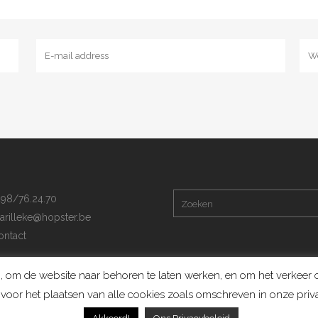
98/76.24.70
arilleke@hopster.be
ntact
 om de website naar behoren te laten werken, en om het verkeer op
voor het plaatsen van alle cookies zoals omschreven in onze priva
Konijnenadviesbureau Hopster ©2019