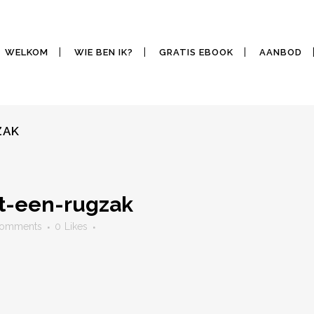
WELKOM
WIE BEN IK?
GRATIS EBOOK
AANBOD
ZAK
et-een-rugzak
Comments
0
Likes