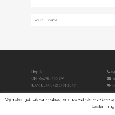
Hopster
04
ON: BE0761.502.755
m
IBAN: BE35 6512 1374 2637
Co
Wij maken gebruik van cookies, om onze website te verbeteren,
toestemming 