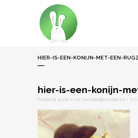
HIER-IS-EEN-KONIJN-MET-EEN-RUG
hier-is-een-konijn-m
Posted at 12:15h
in
by
marilleke@hopster.be
0 