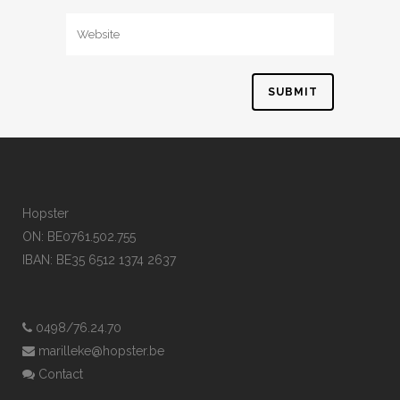
Hopster
ON: BE0761.502.755
IBAN: BE35 6512 1374 2637
0498/76.24.70
marilleke@hopster.be
Contact