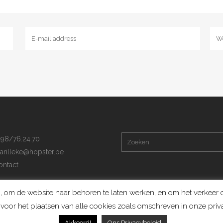
98/76.24.70
arilleke@hopster.be
ntact
 om de website naar behoren te laten werken, en om het verkeer op
voor het plaatsen van alle cookies zoals omschreven in onze priva
Konijnenadviesbureau Hopster ©2019
Akkoord!
Ons Privacybeleid