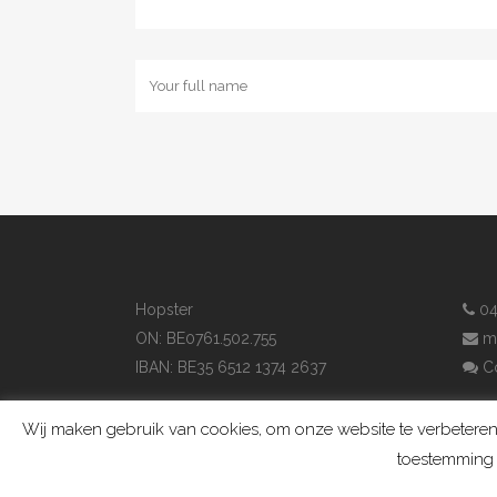
Hopster
04
ON: BE0761.502.755
m
IBAN: BE35 6512 1374 2637
Co
Wij maken gebruik van cookies, om onze website te verbeteren,
toestemming 