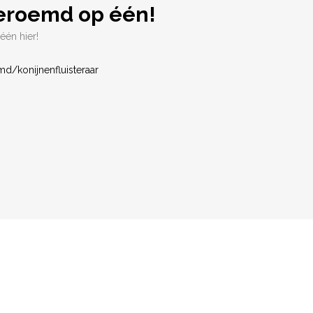
Beroemd op één!
één hier!
/konijnenfluisteraar