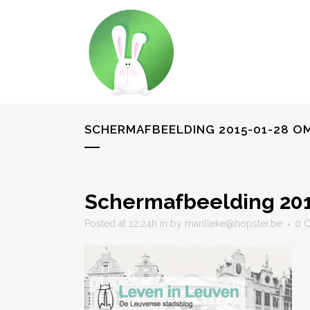
SCHERMAFBEELDING 2015-01-28 OM
Schermafbeelding 201
Posted at 12:24h
in
by
marilleke@hopster.be
0 