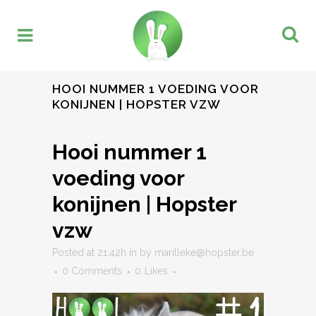
HOOI NUMMER 1 VOEDING VOOR
KONIJNEN | HOPSTER VZW
Hooi nummer 1
voeding voor
konijnen | Hopster
vzw
Posted at 21:42h
in
by
marilleke@hopster.be
0 Comments
0
Likes