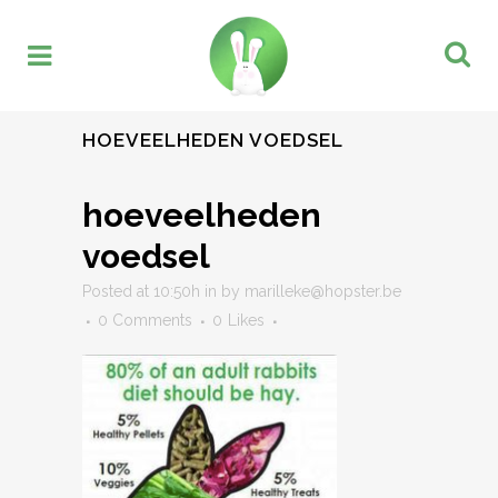
HOEVEELHEDEN VOEDSEL
hoeveelheden
voedsel
Posted at 10:50h
in
by
marilleke@hopster.be
0 Comments
0
Likes