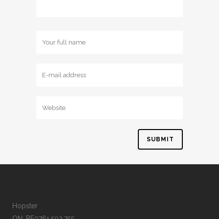
Hopster
ON: BE0761.502.755