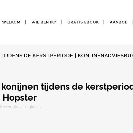
WELKOM
WIE BEN IK?
GRATIS EBOOK
AANBOD
TIJDENS DE KERSTPERIODE | KONIJNENADVIESB
onijnen tijdens de kerstperiod
 Hopster
Comments
0
Likes