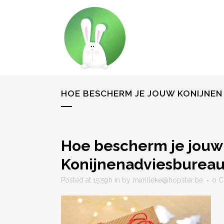
HOE BESCHERM JE JOUW KONIJNEN 
Hoe bescherm je jouw k
Konijnenadviesbureau
Posted at 15:59h
in
by
marilleke@hopster.be
0 